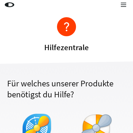
Little Snitch
Little Snitch Mini
Micro Snitch
Hilfezentrale
LaunchBar
Internet Access Policy Viewer
Mehr Produkte
Für welches unserer Produkte
Shop
benötigst du Hilfe?
Support
Blog