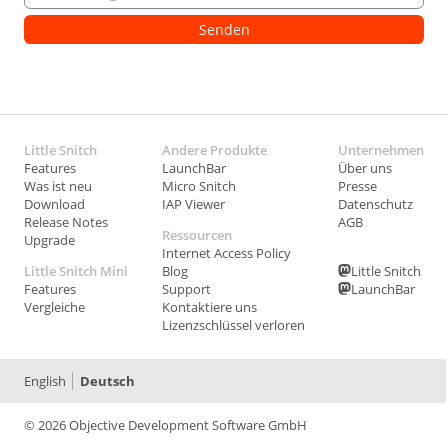
Little Snitch
Andere Produkte
Unternehmen
Features
LaunchBar
Über uns
Was ist neu
Micro Snitch
Presse
Download
IAP Viewer
Datenschutz
Release Notes
AGB
Ressourcen
Upgrade
Internet Access Policy
Little Snitch Mini
Blog
Little Snitch
Features
Support
LaunchBar
Vergleiche
Kontaktiere uns
Lizenzschlüssel verloren
English
Deutsch
© 2026 Objective Development Software GmbH