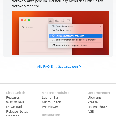
Netzwerk anzeigen“ im „Darstellung“-Menü des Little Snitch
Netzwerkmonitor.
Alle FAQ-Einträge anzeigen
Little Snitch
Andere Produkte
Unternehmen
Features
LaunchBar
Über uns
Was ist neu
Micro Snitch
Presse
Download
IAP Viewer
Datenschutz
Release Notes
AGB
Ressourcen
Upgrade