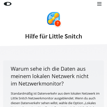
Little Snitch
Little Snitch Mini
Micro Snitch
Hilfe für Little Snitch
LaunchBar
Internet Access Policy Viewer
Mehr Produkte
Shop
Warum sehe ich die Daten aus
meinem lokalen Netzwerk nicht
Support
im Netzwerkmonitor?
Blog
Standardmäßig ist Datenverkehr aus dem lokalen Netzwerk im
Little Snitch Netzwerkmonitor ausgeblendet. Wenn du auch
diesen Datenverkehr sehen willst, wähle die Option „Lokales