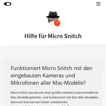
Little Snitch
Little Snitch Mini
Micro Snitch
Hilfe für Micro Snitch
LaunchBar
Internet Access Policy Viewer
Mehr Produkte
Shop
Funktioniert Micro Snitch mit den
eingebauten Kameras und
Support
Mikrofonen aller Mac-Modelle?
Blog
Micro Snitch wurde mit einer großen Vielzahl unterschiedlicher
Mac Modelle getestet, und funktioniert mit fast allen Modellen.
Dennoch können wir bisher unbekannte