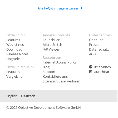
Alle FAQ-Einträge anzeigen
Little Snitch
Andere Produkte
Unternehmen
Features
LaunchBar
Über uns
Was ist neu
Micro Snitch
Presse
Download
IAP Viewer
Datenschutz
Release Notes
AGB
Ressourcen
Upgrade
Internet Access Policy
Little Snitch Mini
Blog
Little Snitch
Features
Support
LaunchBar
Vergleiche
Kontaktiere uns
Lizenzschlüssel verloren
English
Deutsch
© 2026 Objective Development Software GmbH