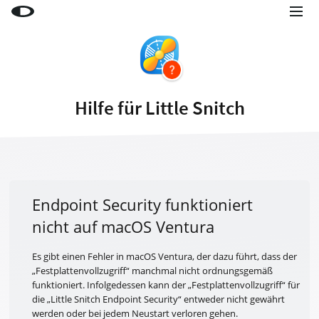
Little Snitch
Little Snitch Mini
Micro Snitch
Hilfe für Little Snitch
LaunchBar
Internet Access Policy Viewer
Mehr Produkte
Shop
Endpoint Security funktioniert
nicht auf macOS Ventura
Support
Blog
Es gibt einen Fehler in macOS Ventura, der dazu führt, dass der
„Festplattenvollzugriff“ manchmal nicht ordnungsgemäß
funktioniert. Infolgedessen kann der „Festplattenvollzugriff“ für
die „Little Snitch Endpoint Security“ entweder nicht gewährt
werden oder bei jedem Neustart verloren gehen.