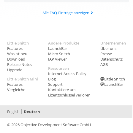
Alle FAQ-Einträge anzeigen
Little Snitch
Andere Produkte
Unternehmen
Features
LaunchBar
Über uns
Was ist neu
Micro Snitch
Presse
Download
IAP Viewer
Datenschutz
Release Notes
AGB
Ressourcen
Upgrade
Internet Access Policy
Little Snitch Mini
Blog
Little Snitch
Features
Support
LaunchBar
Vergleiche
Kontaktiere uns
Lizenzschlüssel verloren
English
Deutsch
© 2026 Objective Development Software GmbH