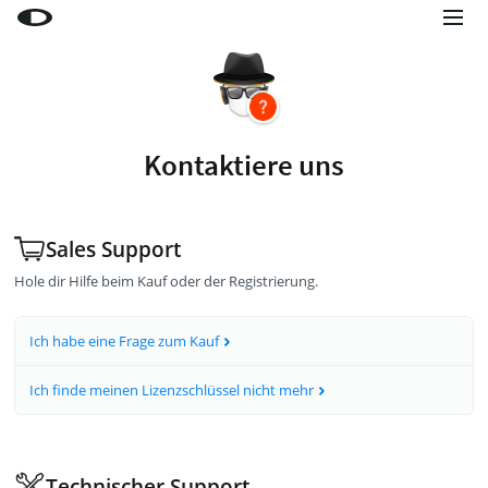
Little Snitch
Little Snitch Mini
Micro Snitch
Kontaktiere uns
LaunchBar
Internet Access Policy Viewer
Sales Support
Mehr Produkte
Hole dir Hilfe beim Kauf oder der Registrierung.
Shop
Ich habe eine Frage zum Kauf
Support
Blog
Ich finde meinen Lizenzschlüssel nicht mehr
Technischer Support