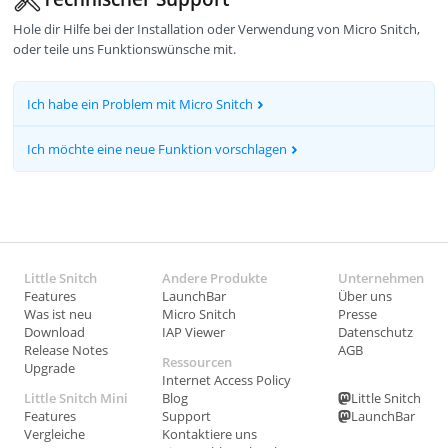
Hole dir Hilfe bei der Installation oder Verwendung von Micro Snitch,
oder teile uns Funktionswünsche mit.
Ich habe ein Problem mit Micro Snitch
Ich möchte eine neue Funktion vorschlagen
Little Snitch
Andere Produkte
Unternehmen
Features
LaunchBar
Über uns
Was ist neu
Micro Snitch
Presse
Download
IAP Viewer
Datenschutz
Release Notes
AGB
Ressourcen
Upgrade
Internet Access Policy
Little Snitch Mini
Blog
Little Snitch
Features
Support
LaunchBar
Vergleiche
Kontaktiere uns