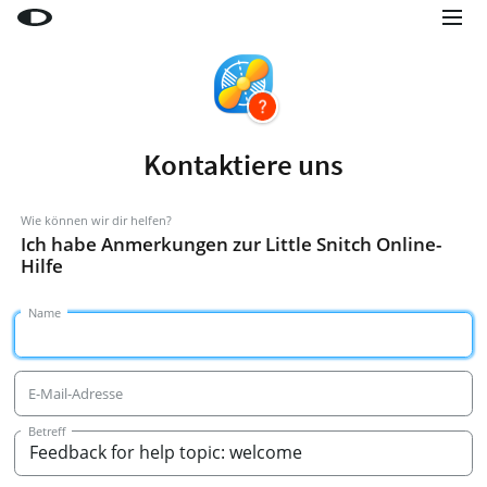
Little Snitch
Little Snitch Mini
Micro Snitch
Kontaktiere uns
LaunchBar
Internet Access Policy Viewer
Wie können wir dir helfen?
Ich habe Anmerkungen zur Little Snitch Online-
Mehr Produkte
Hilfe
Shop
Name
Support
Blog
E-Mail-Adresse
Betreff