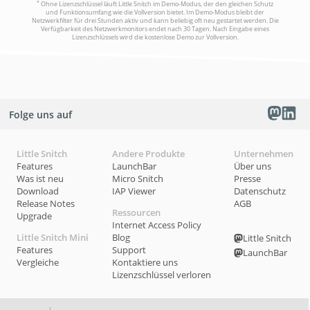
*
Ohne Lizenzschlüssel läuft Little Snitch im Demo-Modus, der den gleichen Schutz
und Funktionsumfang wie die Vollversion bietet. Im Demo-Modus bleibt der
Netzwerkfilter für drei Stunden aktiv und kann beliebig oft neu gestartet werden. Die
Verfügbarkeit des Netzwerkmonitors endet nach 30 Tagen. Nach Eingabe eines
Lizenzschlüssels wird die kostenlose Demo zur Vollversion.
Folge uns auf
Little Snitch
Andere Produkte
Unternehmen
Features
LaunchBar
Über uns
Was ist neu
Micro Snitch
Presse
Download
IAP Viewer
Datenschutz
Release Notes
AGB
Ressourcen
Upgrade
Internet Access Policy
Little Snitch Mini
Blog
Little Snitch
Features
Support
LaunchBar
Vergleiche
Kontaktiere uns
Lizenzschlüssel verloren